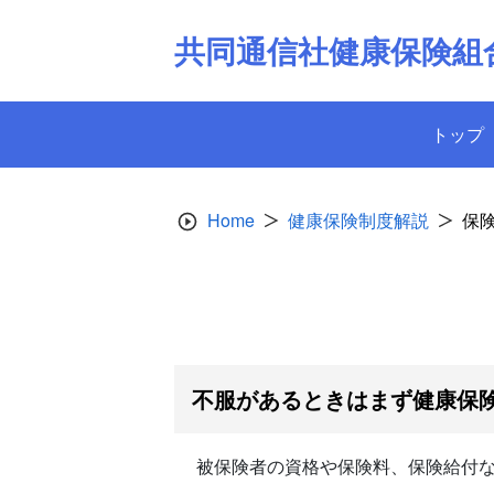
Skip
to
共同通信社健康保険組
content
トップ
Home
健康保険制度解説
保
不服があるときはまず健康保
被保険者の資格や保険料、保険給付