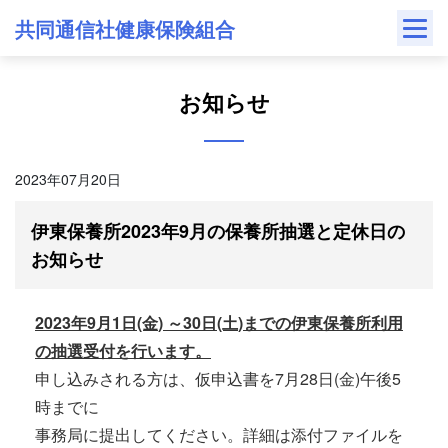
Skip
共同通信社健康保険組合
to
content
お知らせ
2023年07月20日
伊東保養所2023年9月の保養所抽選と定休日の
お知らせ
2023年9
月1
日
(金
)
～30
日
(土
)
までの伊東保養所利用
の抽選受付を行います。
申し込みされる方は、仮申込書を7月28日(金)午後5
時までに
事務局に提出してください。詳細は添付ファイルを