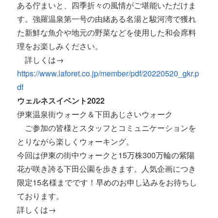
ある佇まいと、四季折々の風情がご堪能いただけま
す。強羅温泉第一号の由緒ある名湯と駿河湾で獲れ
た新鮮な魚介や地元の野菜などを使用した和会席料
理をお楽しみください。
詳しくは→
https://www.laforet.co.jp/member/pdf/20220520_gkr.p
df
ウェルネスイベント2022
伊東温泉街ウォーク＆下田あじさいウォーク
ご参加の皆様とスタッフとコミュニケーションを
とりながら楽しくウォーキング。
今回は伊東の街中ウォークと15万株300万輪の紫陽
花が咲き誇る下田公園を歩きます。人気企画につき
限定15名様までです！早めのお申し込みをお待ちし
ております。
詳しくは→