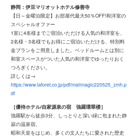
静岡：伊豆マリオットホテル修善寺
【日～金曜泊限定】お部屋代最大50％OFF!和洋室の
スペシャルオファー
1室に4名様までご宿泊いただける人気の和洋室を、
2名様・3名様でもお得にご宿泊いただける、特別料
金プランをご用意しました。ベッドルームとは別に
和室スペースがついた人気の和洋室でゆったりおく
つろぎください。
詳しくは→
https://www.laforet.co.jp/pdf/mailmagic220525_zmh.p
df
［優待ホテル/自家源泉の宿 強羅環翠楼］
強羅駅から徒歩3分、しっとりと深い緑に包まれた静
寂の温泉宿。
昭和天皇をはじめ、多くの文人たちに愛された歴史